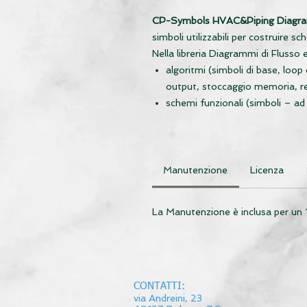
CP-Symbols HVAC&Piping
Diagra
simboli utilizzabili per costruire sc
Nella libreria Diagrammi di Flusso
algoritmi (simboli di base, loop 
output, stoccaggio memoria, re
schemi funzionali (simboli – ad
connessione, disconnessione, ti
rete (reti di computer – ad ese
server, server montati in rack, 
BPMN – Business Process Modeli
Manutenzione
Licenza
indicatori di attività, tipi di attivi
persone,
La Manutenzione è inclusa per un
altro (es. frecce, incroci), relaz
esempi (schemi di rete, algori
diagramma di flusso: elettric
CP-Symbols
include anche utili co
CONTATTI:
via Andreini, 23
Linee (tubi, condotti, cavi) – q