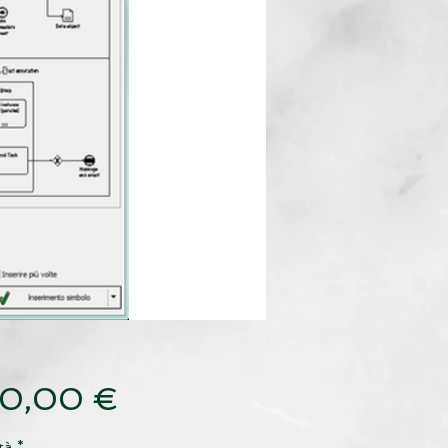
Prezzo
0,00 €
tà
*