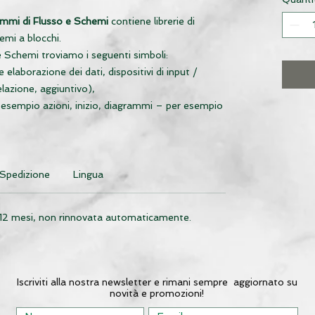
mmi di Flusso e Schemi
contiene librerie di
hemi a blocchi.
 e Schemi troviamo i seguenti simboli:
e elaborazione dei dati, dispositivi di input /
lazione, aggiuntivo),
 esempio azioni, inizio, diagrammi – per esempio
mer di impulsi),
mpio scanner, postazione, percorso di rete,
altri – ad esempio fax, telefono cellulare),
ng Notation (eventi, gateway, attività, gli
Spedizione
Lingua
tà, i dati),
 12 mesi, non rinnovata automaticamente.
ioni tra entità (es. 1 a molti, nessuno a 1),
tmo dell’equazione quadratica, schema funzionale,
o, schema blocco tecnologico, schema BPMN).
Iscriviti alla nostra newsletter e rimani sempre aggiornato su
mandi generali:
novità e promozioni!
uesta funzione aiuta a disegnare schemi unifilari.