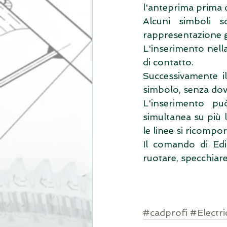
l'anteprima prima di
Alcuni simboli s
rappresentazione g
L'inserimento nell
di contatto.
Successivamente il
simbolo, senza dov
L'inserimento p
simultanea su più l
le linee si ricomp
Il comando di Edit
ruotare, specchiare
#cadprofi
#Electri