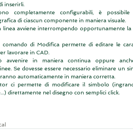
 inserirli.
ono completamente configurabili, è possibile s
rafica di ciascun componente in maniera visuale.
a linea avviene interrompendo opportunamente la li
 comando di Modifica permette di editare le caratt
er lavorare in CAD.
uò avvenire in maniera continua oppure anch
inee. Se dovesse essere necessario eliminare un sim
orranno automaticamente in maniera corretta.
or ci permette di modificare il simbolo (ingrandir
...) direttamente nel disegno con semplici click.
cal