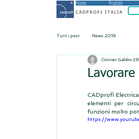
Home
Prodotti
CADPROFI ITALIA
Tutti i post
News 2019
Cristian Galdini
29
Lavorare c
CADprofi Electrical
elementi per circu
funzioni molto poten
https://www.youtu