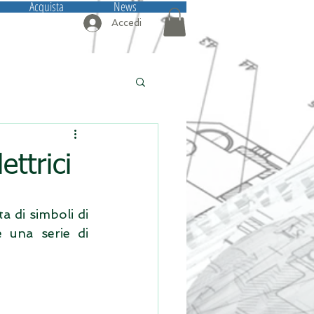
Acquista
News
Accedi
ettrici
 di simboli di 
 una serie di 