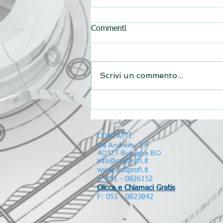
Commenti
Scrivi un commento...
Definire sistemi di Condotti
Sbarre in CAD 3D
CONTATTI:
via Andreini, 23
40127 Bologna BO
info@cadprofi.it
www.cadprofi.it
T: 051 - 0826152
Clicca e Chiamaci Gratis
F: 051 - 0823842