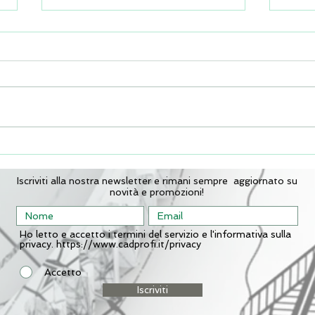
Nuova versione CADprofi
Creaz
20.03
schem
Tutor
Iscriviti alla nostra newsletter e rimani sempre aggiornato su
novità e promozioni!
Ho letto e accetto i termini del servizio e l'informativa sulla
privacy. https://www.cadprofi.it/privacy
Accetto
Iscriviti