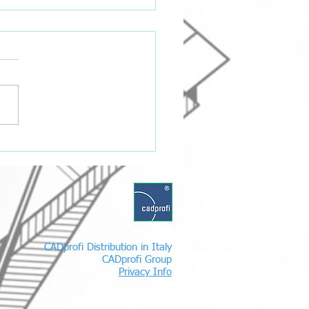
ione facile e veloce di
i tecnici in CAD -
ial
CADprofi Distribution in Italy
CADprofi Group
Privacy Info