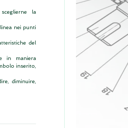
ceglierne la 
nea nei punti 
eristiche del 
e in maniera 
bolo inserito, 
e, diminuire, 